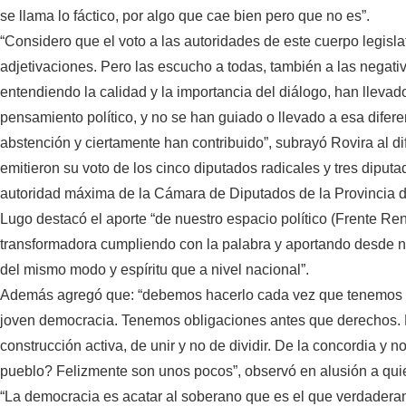
se llama lo fáctico, por algo que cae bien pero que no es”.
“Considero que el voto a las autoridades de este cuerpo legislat
adjetivaciones. Pero las escucho a todas, también a las negati
entendiendo la calidad y la importancia del diálogo, han lleva
pensamiento político, y no se han guiado o llevado a esa difere
abstención y ciertamente han contribuido”, subrayó Rovira al di
emitieron su voto de los cinco diputados radicales y tres diput
autoridad máxima de la Cámara de Diputados de la Provincia d
Lugo destacó el aporte “de nuestro espacio político (Frente Re
transformadora cumpliendo con la palabra y aportando desde n
del mismo modo y espíritu que a nivel nacional”.
Además agregó que: “debemos hacerlo cada vez que tenemos la
joven democracia. Tenemos obligaciones antes que derechos. 
construcción activa, de unir y no de dividir. De la concordia y n
pueblo? Felizmente son unos pocos”, observó en alusión a qui
“La democracia es acatar al soberano que es el que verdaderame