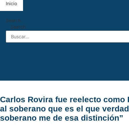
Ir
Inicio
al
contenido
Search
Search
Carlos Rovira fue reelecto como 
al soberano que es el que verdad
soberano me de esa distinción”