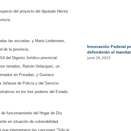
specto del proyecto del diputado Héctor
vincia.
todas las escuelas; y Mario Lindemann,
Innovación Federal p
d de la provincia.
defenderán el mandat
junio 29, 2023
14 del Digesto Jurídico provincial.
inos terrados; Ramón Velázquez, un
nternados en Posadas; y Gustavo
 Jefatura de Policía y del Servicio
istrativos en los tres poderes del Estado.
s de funcionamiento del Hogar de Día
nte en situación de vulnerabilidad.
a que interpretaron las canciones “Sólo le