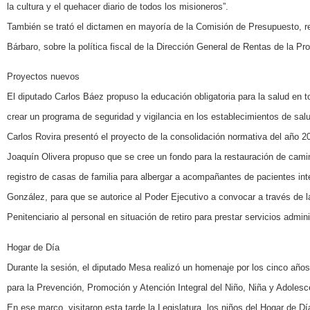
la cultura y el quehacer diario de todos los misioneros”.
También se trató el dictamen en mayoría de la Comisión de Presupuesto, re
Bárbaro, sobre la política fiscal de la Dirección General de Rentas de la Pro
Proyectos nuevos
El diputado Carlos Báez propuso la educación obligatoria para la salud en 
crear un programa de seguridad y vigilancia en los establecimientos de salu
Carlos Rovira presentó el proyecto de la consolidación normativa del año 20
Joaquín Olivera propuso que se cree un fondo para la restauración de cam
registro de casas de familia para albergar a acompañantes de pacientes i
González, para que se autorice al Poder Ejecutivo a convocar a través de la
Penitenciario al personal en situación de retiro para prestar servicios admin
Hogar de Día
Durante la sesión, el diputado Mesa realizó un homenaje por los cinco año
para la Prevención, Promoción y Atención Integral del Niño, Niña y Adolesce
En ese marco, visitaron esta tarde la Legislatura, los niños del Hogar de Dí