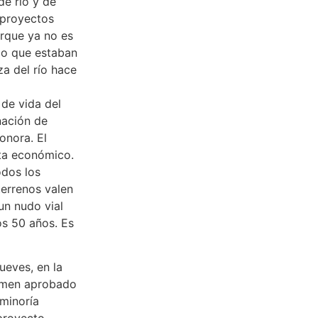
de río y de
 proyectos
porque ya no es
 o que estaban
za del río hace
 de vida del
nación de
onora. El
sta económico.
odos los
terrenos valen
un nudo vial
os 50 años. Es
ueves, en la
tamen aprobado
 minoría
 proyecto