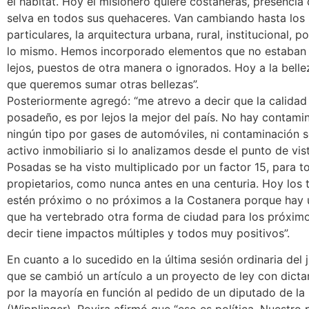
el hábitat. Hoy el misionero quiere costaneras, presencia 
selva en todos sus quehaceres. Van cambiando hasta los
particulares, la arquitectura urbana, rural, institucional, 
lo mismo. Hemos incorporado elementos que no estaban
lejos, puestos de otra manera o ignorados. Hoy a la belle
que queremos sumar otras bellezas”.
Posteriormente agregó: “me atrevo a decir que la calidad
posadeño, es por lejos la mejor del país. No hay contami
ningún tipo por gases de automóviles, ni contaminación s
activo inmobiliario si lo analizamos desde el punto de vi
Posadas se ha visto multiplicado por un factor 15, para t
propietarios, como nunca antes en una centuria. Hoy los 
estén próximo o no próximos a la Costanera porque hay 
que ha vertebrado otra forma de ciudad para los próxim
decir tiene impactos múltiples y todos muy positivos”.
En cuanto a lo sucedido en la última sesión ordinaria del j
que se cambió un artículo a un proyecto de ley con dic
por la mayoría en función al pedido de un diputado de la
(Wipplinger), Rovira afirmó que “eso es política. Nuestro