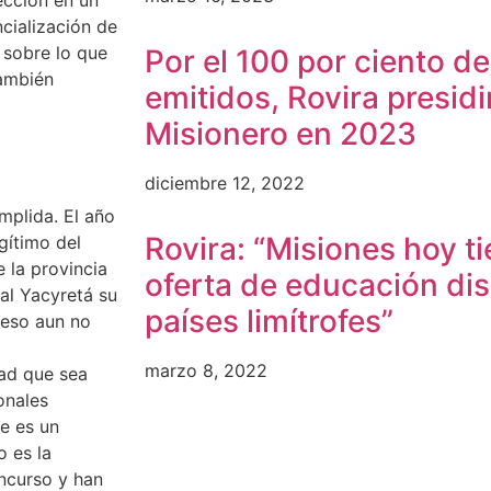
ección en un
cialización de
 sobre lo que
Por el 100 por ciento de
también
emitidos, Rovira presid
Misionero en 2023
diciembre 12, 2022
mplida. El año
Rovira: “Misiones hoy ti
gítimo del
 la provincia
oferta de educación dis
al Yacyretá su
países limítrofes”
ceso aun no
marzo 8, 2022
dad que sea
onales
ue es un
 es la
oncurso y han