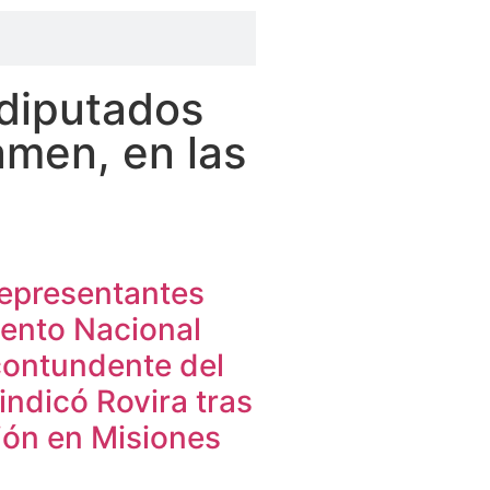
 diputados
amen, en las
representantes
mento Nacional
contundente del
 indicó Rovira tras
ción en Misiones