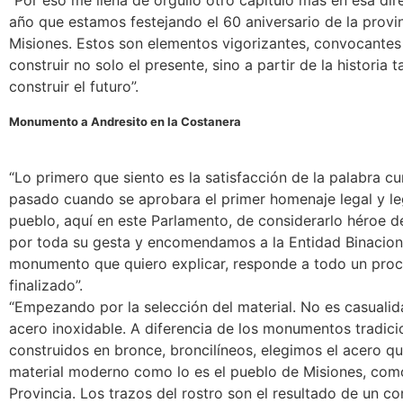
“Por eso me llena de orgullo otro capítulo más en esa dir
año que estamos festejando el 60 aniversario de la provin
Misiones. Estos son elementos vigorizantes, convocantes
construir no solo el presente, sino a partir de la historia 
construir el futuro”.
Monumento a Andresito en la Costanera
“Lo primero que siento es la satisfacción de la palabra cu
pasado cuando se aprobara el primer homenaje legal y le
pueblo, aquí en este Parlamento, de considerarlo héroe de
por toda su gesta y encomendamos a la Entidad Binacion
monumento que quiero explicar, responde a todo un pro
finalizado”.
“Empezando por la selección del material. No es casuali
acero inoxidable. A diferencia de los monumentos tradici
construidos en bronce, broncilíneos, elegimos el acero q
material moderno como lo es el pueblo de Misiones, como
Provincia. Los trazos del rostro son el resultado de un c