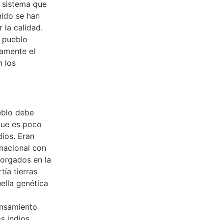
n sistema que
nido se han
 la calidad.
 pueblo
lamente el
n los
ueblo debe
–que es poco
dios. Eran
nacional con
torgados en la
ía tierras
ella genética
ensamiento
s indios