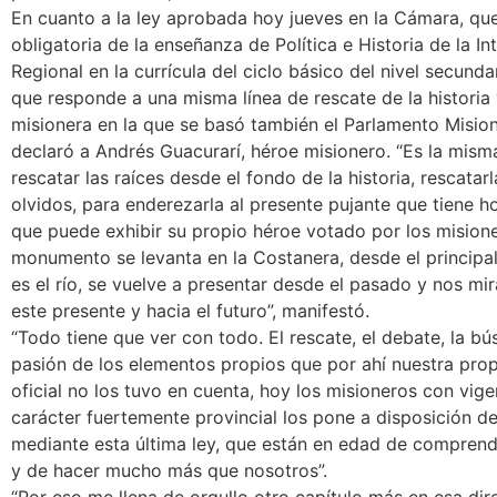
En cuanto a la ley aprobada hoy jueves en la Cámara, qu
obligatoria de la enseñanza de Política e Historia de la In
Regional en la currícula del ciclo básico del nivel secundar
que responde a una misma línea de rescate de la historia 
misionera en la que se basó también el Parlamento Misi
declaró a Andrés Guacurarí, héroe misionero. “Es la mism
rescatar las raíces desde el fondo de la historia, rescatar
olvidos, para enderezarla al presente pujante que tiene ho
que puede exhibir su propio héroe votado por los mision
monumento se levanta en la Costanera, desde el principa
es el río, se vuelve a presentar desde el pasado y nos mir
este presente y hacia el futuro”, manifestó.
“Todo tiene que ver con todo. El rescate, el debate, la b
pasión de los elementos propios que por ahí nuestra propi
oficial no los tuvo en cuenta, hoy los misioneros con vig
carácter fuertemente provincial los pone a disposición de
mediante esta última ley, que están en edad de comprende
y de hacer mucho más que nosotros”.