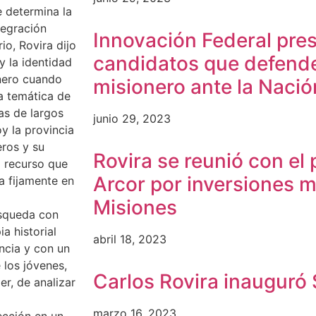
e determina la
tegración
Innovación Federal pres
io, Rovira dijo
candidatos que defend
y la identidad
onero cuando
misionero ante la Nació
a temática de
las de largos
junio 29, 2023
y la provincia
eros y su
Rovira se reunió con el
l recurso que
Arcor por inversiones m
a fijamente en
Misiones
úsqueda con
a historial
abril 18, 2023
encia y con un
 los jóvenes,
Carlos Rovira inauguró 
r, de analizar
marzo 16, 2023