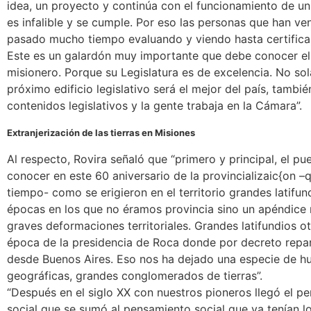
idea, un proyecto y continúa con el funcionamiento de u
es infalible y se cumple. Por eso las personas que han ve
pasado mucho tiempo evaluando y viendo hasta certificar
Este es un galardón muy importante que debe conocer el
misionero. Porque su Legislatura es de excelencia. No so
próximo edificio legislativo será el mejor del país, tambié
contenidos legislativos y la gente trabaja en la Cámara”.
Extranjerización de las tierras en Misiones
Al respecto, Rovira señaló que “primero y principal, el p
conocer en este 60 aniversario de la provincializaic{on 
tiempo- como se erigieron en el territorio grandes latifun
épocas en los que no éramos provincia sino un apéndice 
graves deformaciones territoriales. Grandes latifundios o
época de la presidencia de Roca donde por decreto repart
desde Buenos Aires. Eso nos ha dejado una especie de hu
geográficas, grandes conglomerados de tierras”.
“Después en el siglo XX con nuestros pioneros llegó el p
social que se sumó al pensamiento social que ya tenían lo