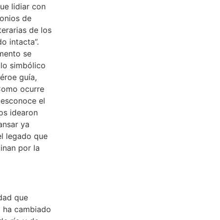
ue lidiar con
onios de
terarias de los
o intacta”.
mento se
 lo simbólico
héroe guía,
 Como ocurre
desconoce el
gos idearon
ansar ya
 el legado que
inan por la
idad que
mo ha cambiado