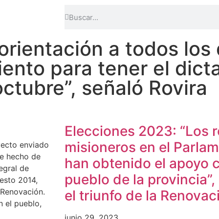
rientación a todos los
iento para tener el dict
ctubre”, señaló Rovira
Elecciones 2023: “Los 
misioneros en el Parla
yecto enviado
ue hecho de
han obtenido el apoyo 
tegral de
pueblo de la provincia”,
esto 2014,
 Renovación.
el triunfo de la Renova
n el pueblo,
junio 29, 2023