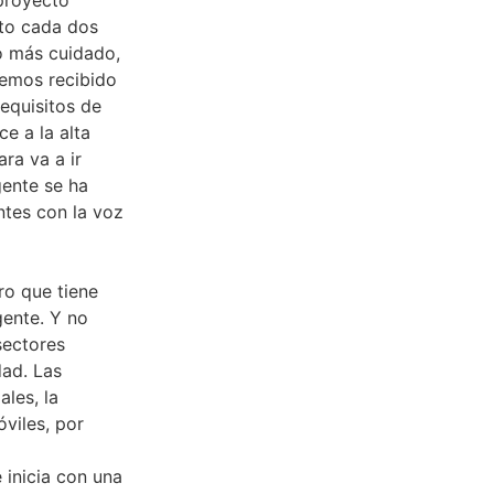
nto cada dos
o más cuidado,
hemos recibido
equisitos de
e a la alta
ra va a ir
gente se ha
tes con la voz
ro que tiene
gente. Y no
sectores
dad. Las
ales, la
viles, por
 inicia con una