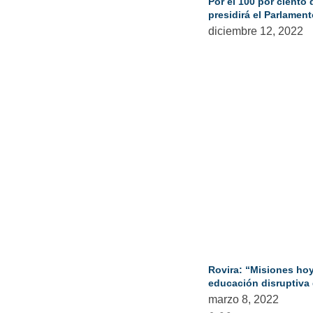
Por el 100 por ciento 
presidirá el Parlamen
diciembre 12, 2022
Rovira: “Misiones hoy 
educación disruptiva d
marzo 8, 2022