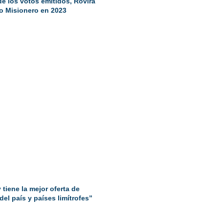
de los votos emitidos, Rovira
to Misionero en 2023
tiene la mejor oferta de
el país y países limítrofes”