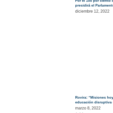
Por el 100 por ciento 
presidirá el Parlamen
diciembre 12, 2022
Rovira: “Misiones hoy 
educación disruptiva d
marzo 8, 2022