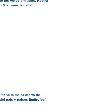
de los votos emitidos, Rovira
to Misionero en 2023
tiene la mejor oferta de
el país y países limítrofes”